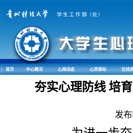
首页
中心概况
心闻动态
心灵驿站
在线
夯实心理防线 培育
发布时
为
进一步
夯