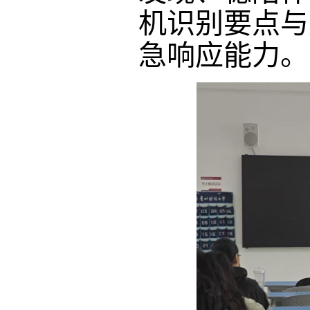
机识别要点与
急响应能力。