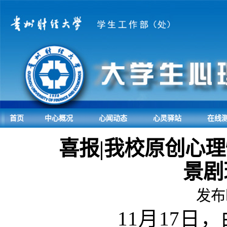
首页
中心概况
心闻动态
心灵驿站
在线
喜报|我校原创心
景剧
发布时
11月17