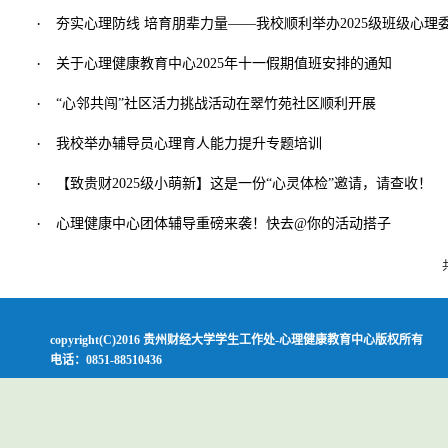
·
夯实心理防线 培育朋辈力量——我校顺利举办2025级班级心理
·
关于心理健康教育中心2025年十一假期值班安排的通知
·
“心邻共闯”社区活力挑战活动在翠竹苑社区顺利开展
·
我校举办辅导员心理育人能力提升专题培训
·
【致贵财2025级小萌新】这是一份“心灵体检”邀请，请查收！
·
心理健康中心团体辅导重磅来袭！快去@你的活动搭子
copyright(C)2016 贵州财经大学学生工作处-心理健康教育中心版权所有
电话：0851-88510436