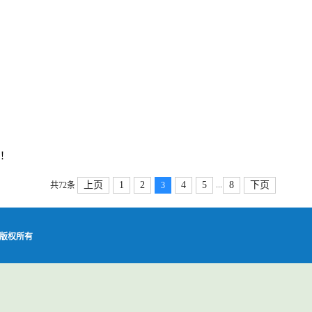
收！
...
上页
1
2
4
5
8
下页
共72条
3
中心版权所有