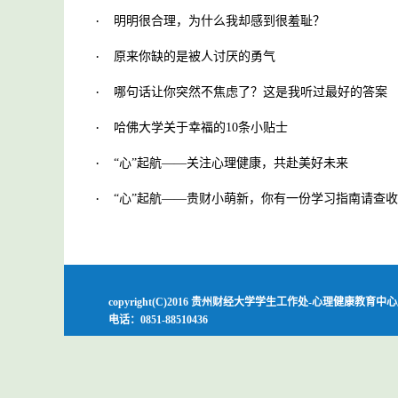
·
明明很合理，为什么我却感到很羞耻？
·
原来你缺的是被人讨厌的勇气
·
哪句话让你突然不焦虑了？这是我听过最好的答案
·
哈佛大学关于幸福的10条小贴士
·
“心”起航——关注心理健康，共赴美好未来
·
“心”起航——贵财小萌新，你有一份学习指南请查
copyright(C)2016 贵州财经大学学生工作处-心理健康教育
电话：0851-88510436