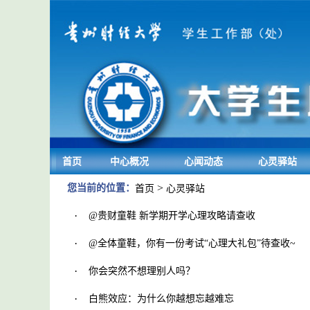
首页
中心概况
心闻动态
心灵驿站
>
您当前的位置：
首页
心灵驿站
·
@贵财童鞋 新学期开学心理攻略请查收
·
@全体童鞋，你有一份考试“心理大礼包”待查收~
·
你会突然不想理别人吗？
·
白熊效应：为什么你越想忘越难忘